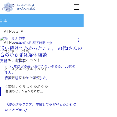
記事
All Posts
充子 鈴木
All Posts
2025年9月5日
読了時間: 2分
通い続けてわかったこと。50代Iさんの
コンサート情報
音のゆらぎ沐浴体験談
フルート教室イベント
更新日：
1月4日
もう8年ほどの長いお付き合いのある、50代のI
クリスタルボウルイベント
さん。
ご感想：フルート教室
音楽に親しまれてきた方で、
ご感想：クリスタルボウル
初回のセッション時には…
「関心はあります。体験してみないとわからな
いことだから」