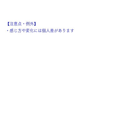
【注意点・例外】
・感じ方や変化には個人差があります
・効果を保証するものではありません
・
同じように、
「言葉にしなくても整う時間」を体験してみた
い方へ。
ご予約は、下記よりご案内しています。
［今月のご予約可能スケジュールはこちら］
↓
スケジュールブログ