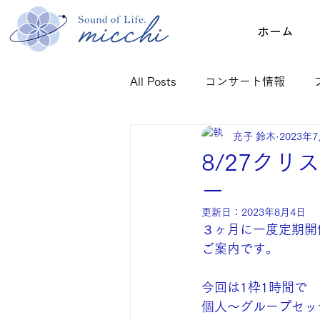
ホーム
All Posts
コンサート情報
充子 鈴木
2023年
ご感想：クリスタルボウル
8/27ク
ー
更新日：
2023年8月4日
３ヶ月に一度定期開
ご案内です。
今回は1枠1時間で
個人〜グループセッ