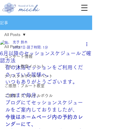
記事
All Posts
充子 鈴木
All Posts
5月27日
読了時間: 1分
6月以降のセッションスケジュールご確
コンサート情報
認方法
フルート教室イベント
音の沐浴セッションをご利用くだ
さっている皆様へ。
クリスタルボウルイベント
いつもありがとうございます。
ご感想：フルート教室
これまで毎月、
ご感想：クリスタルボウル
ブログにてセッションスケジュー
ルをご案内しておりましたが、
今後はホームページ内の予約カレ
ンダーにて、