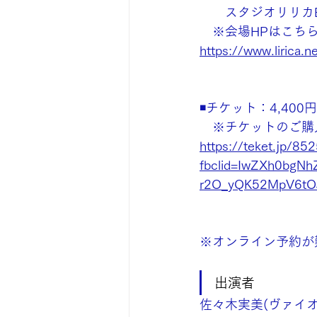
　　スタジオリリカ
　※会場HPはこち
https://www.lirica.n
◾️チケット：4,400
　※チケットのご購
https://teket.jp/8
fbclid=IwZXh0bg
r2O_yQK52MpV6tO
※オンライン予約が
出演者
佐々木実美(ヴァイオ