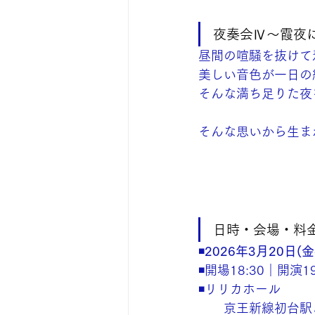
夜奏会Ⅳ〜霞夜
昼間の喧騒を抜けて
美しい音色が一日の
そんな満ち足りた夜
そんな思いから生ま
日時・会場・料
◾️
2026年3月20日(金
◾️開場18:30｜開演19
◾️リリカホール
京王新線初台駅