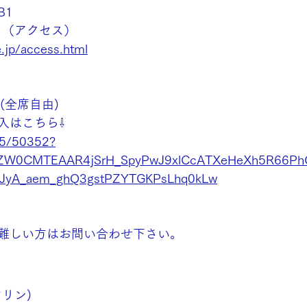
B1
ら（アクセス）
e.jp/access.html
円(全席自由)
入はこちら⇩
525/50352?
NhZW0CMTEAAR4jSrH_SpyPwJ9xlCcATXeHeXh5R66P
JyA_aem_ghQ3gstPZYTGKPsLhq0kLw
難しい方はお問い合わせ下さい。
リン)