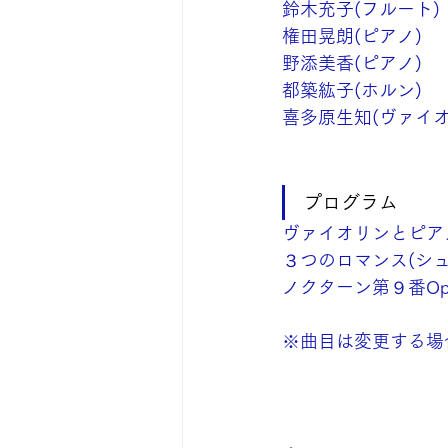
鈴木充子(フルート)
権田晃朗(ピアノ)
野添美香(ピアノ)
都築紘子(ホルン)
喜多原生知(ヴァイオ
プログラム
ヴァイオリンとピア
３つのロマンス(シュ
ノクターン第９番Op.
※曲目は変更する場