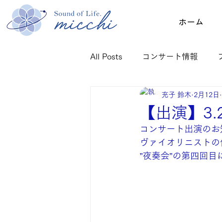
ホーム
All Posts
コンサート情報
充子 鈴木
2月12日
ご感想：クリスタルボウル
【出演】3.
コンサート出演のお
ヴァイオリニストの
”夜奏会”の第四回